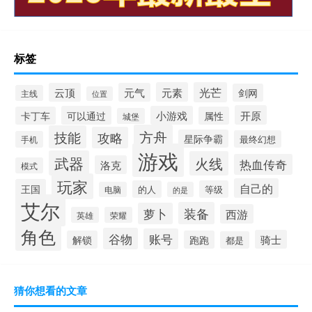
标签
元素
光芒
云顶
元气
剑网
主线
位置
开原
可以通过
小游戏
卡丁车
属性
城堡
方舟
技能
攻略
星际争霸
最终幻想
手机
游戏
武器
火线
热血传奇
洛克
模式
玩家
自己的
王国
的人
等级
电脑
的是
艾尔
装备
萝卜
西游
英雄
荣耀
角色
谷物
账号
骑士
解锁
跑跑
都是
猜你想看的文章