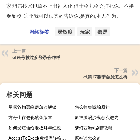
家,狙击技术也算不上出神入化,但十枪九枪会打死你。不接
受反驳! 这个我可以认真的告诉你,是真的,本人作为。
网络标签：
灵敏度
玩家
都是
上一篇
cf账号被过多登录会咋样
下一篇
cf第17赛季会员怎么得
相关问题
星露谷物语蜂房怎么解锁
怎么收集琥珀原神
方舟生存进化鱿鱼版本
原神漩涡沙漠怎么进去
如何发短信给老板拜年红包
梦幻西游xl剧情攻略
AccessToExcel(数据库转换工具) V3.0 官方版（AccessToExcel(数据库转换工具) V3.0 官方版功能简介）
原神该怎么追