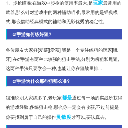
玩家
1、步枪瞄准:在游戏中步枪的使用率最大,是
最常用的
武器,那么针对游戏中的两种辅助瞄准,最常用的是经典模
式,那么借助经典模式的辅助和无影优秀的稳定性。
cf手游如何练好狙?
各位朋友大家好[爱慕][爱慕] 我是一个专注练狙的玩家[呲
牙],在cf手游有两种比较强的狙击手法,分别为瞬狙和甩狙,
这两种手法只要学会一种,也能让你在狙战里排...
cf手游为什么那些狙那么准?
都是
狙准说明人家练多了,老玩家
通过每一场的实战所获得
的游戏经验,多练狙击枪,那么你一定会有收获,不过前提是
灵敏度
你要找到属于自己的操作
才可以,要认真去。