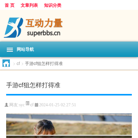
首 页
文章列表
知识分类
网站导航
>
cf
>
手游cf狙怎样打得准
手游cf狙怎样打得准
cf
网友:
syc
2024-01-25 02:27:51