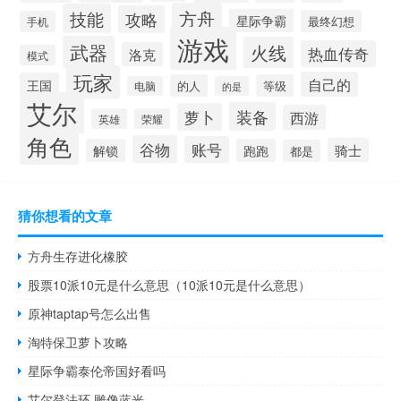
方舟
技能
攻略
星际争霸
最终幻想
手机
游戏
武器
火线
热血传奇
洛克
模式
玩家
自己的
王国
的人
等级
电脑
的是
艾尔
装备
萝卜
西游
英雄
荣耀
角色
谷物
账号
骑士
解锁
跑跑
都是
猜你想看的文章
方舟生存进化橡胶
股票10派10元是什么意思（10派10元是什么意思）
原神taptap号怎么出售
淘特保卫萝卜攻略
星际争霸泰伦帝国好看吗
艾尔登法环 雕像蓝光