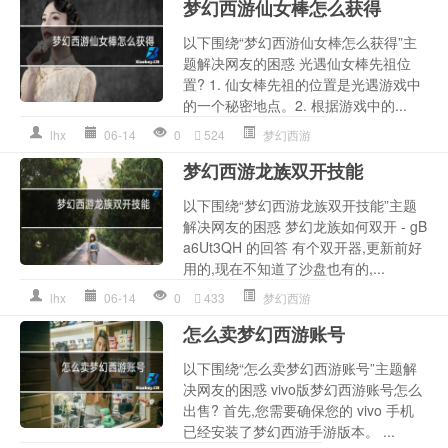
梦幻西游仙女棒怎么获得
以下围绕“梦幻西游仙女棒怎么获得”主
题解决网友的困惑 光遇仙女棒先祖位
置? 1. 仙女棒先祖的位置是光遇游戏中
的一个秘密地点。2. 根据游戏中的...
lhx
06-14
0
524
梦幻西游
梦幻西游龙族双开技能
以下围绕“梦幻西游龙族双开技能”主题
解决网友的困惑 梦幻龙族如何双开 - gB
a6Ut3QH 的回答 有个双开器,更新前好
用的,现在不知道了沙盘也有的,...
lhx
06-14
0
433
梦幻西游
怎么卖梦幻西游账号
以下围绕“怎么卖梦幻西游账号”主题解
决网友的困惑 vivo版梦幻西游账号怎么
出售? 首先,您需要确保您的 vivo 手机
已经安装了梦幻西游手游版本。 ...