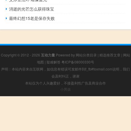
消逝的光芒怎么获得珠宝
最终幻想15老是保存失败
Copyright © 2012 - 2026
互动力量
Powered by
网站分类目录
|
精选推荐文章
|
网站
地图
|
疑难解答
粤ICP备08000330号
声明：本站内容来自互联网，如信息有错误可发邮件到f_fb#foxmail.com说明，我们
会及时纠正，谢谢
本站仅为个人兴趣爱好，不接盈利性广告及商业合作
小男孩