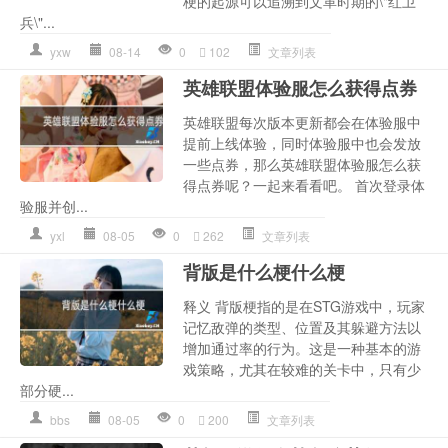
梗的起源可以追溯到文革时期的\"红卫
兵\"...
yxw
08-14
0
102
文章列表
英雄联盟体验服怎么获得点券
英雄联盟每次版本更新都会在体验服中
提前上线体验，同时体验服中也会发放
一些点券，那么英雄联盟体验服怎么获
得点券呢？一起来看看吧。 首次登录体
验服并创...
yxl
08-05
0
262
文章列表
背版是什么梗什么梗
释义 背版梗指的是在STG游戏中，玩家
记忆敌弹的类型、位置及其躲避方法以
增加通过率的行为。这是一种基本的游
戏策略，尤其在较难的关卡中，只有少
部分硬...
bbs
08-05
0
200
文章列表