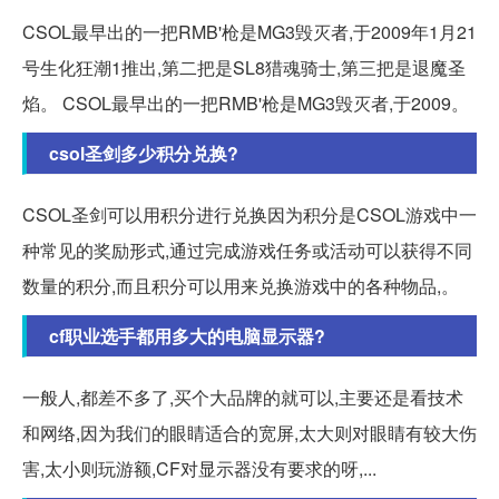
CSOL最早出的一把RMB'枪是MG3毁灭者,于2009年1月21
号生化狂潮1推出,第二把是SL8猎魂骑士,第三把是退魔圣
焰。 CSOL最早出的一把RMB'枪是MG3毁灭者,于2009。
csol圣剑多少积分兑换?
CSOL圣剑可以用积分进行兑换因为积分是CSOL游戏中一
种常见的奖励形式,通过完成游戏任务或活动可以获得不同
数量的积分,而且积分可以用来兑换游戏中的各种物品,。
cf职业选手都用多大的电脑显示器?
一般人,都差不多了,买个大品牌的就可以,主要还是看技术
和网络,因为我们的眼睛适合的宽屏,太大则对眼睛有较大伤
害,太小则玩游额,CF对显示器没有要求的呀,...