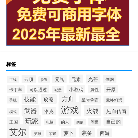
标签
元素
光芒
云顶
元气
剑网
主线
位置
开原
可以通过
小游戏
卡丁车
属性
城堡
方舟
技能
攻略
星际争霸
最终幻想
手机
游戏
武器
火线
热血传奇
洛克
模式
玩家
自己的
王国
的人
等级
电脑
的是
艾尔
装备
萝卜
西游
英雄
荣耀