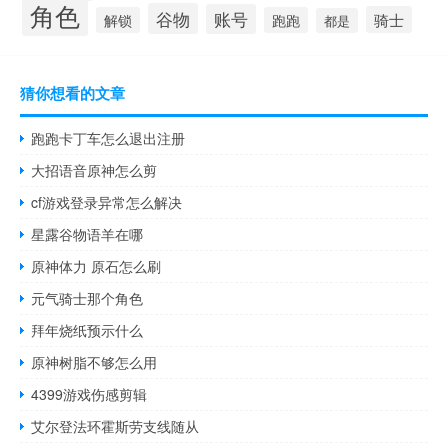
角色
谷物
账号
骑士
解锁
跑跑
都是
猜你想看的文章
跑跑卡丁车怎么退出注册
大招语音原神怎么剪
cf游戏登录异常怎么解决
星露谷物语羊在哪
原神体力 原石怎么刷
元气骑士那个角色
拜年烧纸预示什么
原神树脂不够怎么用
4399游戏伤感剪辑
艾尔登法环霍斯劳支线随从