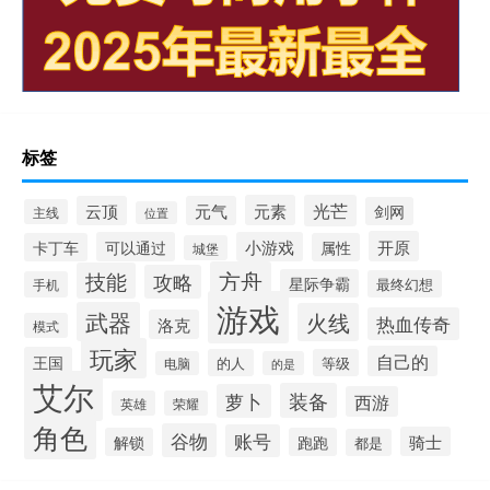
标签
元素
光芒
云顶
元气
剑网
主线
位置
开原
可以通过
小游戏
卡丁车
属性
城堡
方舟
技能
攻略
星际争霸
最终幻想
手机
游戏
武器
火线
热血传奇
洛克
模式
玩家
自己的
王国
的人
等级
电脑
的是
艾尔
装备
萝卜
西游
英雄
荣耀
角色
谷物
账号
骑士
解锁
跑跑
都是