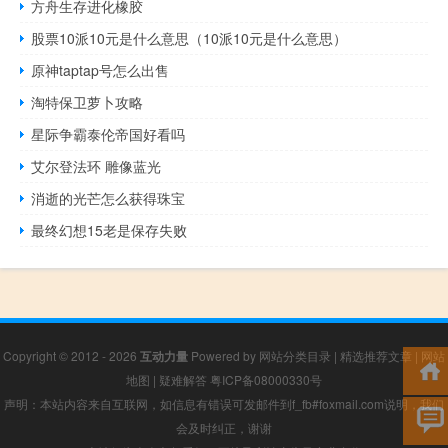
方舟生存进化橡胶
股票10派10元是什么意思（10派10元是什么意思）
原神taptap号怎么出售
淘特保卫萝卜攻略
星际争霸泰伦帝国好看吗
艾尔登法环 雕像蓝光
消逝的光芒怎么获得珠宝
最终幻想15老是保存失败
Copyright © 2012 - 2026
互动力量
Powered by
网站分类目录
|
精选推荐文章
|
网站
地图
|
疑难解答
粤ICP备08000330号
声明：本站内容来自互联网，如信息有错误可发邮件到f_fb#foxmail.com说明，我们
会及时纠正，谢谢