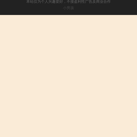
本站仅为个人兴趣爱好，不接盈利性广告及商业合作
小男孩