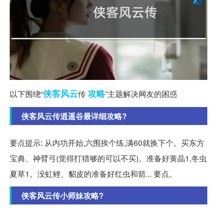
侠客
风云
攻略
以下围绕“
传
”主题解决网友的困惑
侠客风云传逍遥谷最详细攻略?
要点提示: 从内功开始,六围挨个练,满60就换下个。买东方
宝典、神臂弓(觉得打猎够的可以不买)。准备好黄晶1,冬虫
夏草1。没虹鲤、貂皮的准备好红虫和箭... 要点。
侠客风云传小师妹攻略?