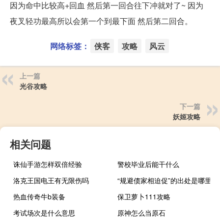
因为命中比较高+回血 然后第一回合往下冲就对了~ 因为
夜叉轻功最高所以会第一个到最下面 然后第二回合。
网络标签：
侠客
攻略
风云
上一篇
光谷攻略
下一篇
妖姬攻略
相关问题
诛仙手游怎样双倍经验
警校毕业后能干什么
洛克王国电王有无限伤吗
“规避债家相迫促”的出处是哪里
热血传奇牛b装备
保卫萝卜111攻略
考试场次是什么意思
原神怎么当原石