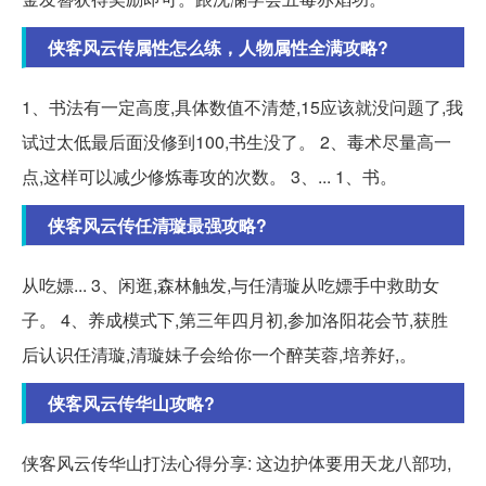
侠客风云传属性怎么练，人物属性全满攻略?
1、书法有一定高度,具体数值不清楚,15应该就没问题了,我
试过太低最后面没修到100,书生没了。 2、毒术尽量高一
点,这样可以减少修炼毒攻的次数。 3、... 1、书。
侠客风云传任清璇最强攻略?
从吃嫖... 3、闲逛,森林触发,与任清璇从吃嫖手中救助女
子。 4、养成模式下,第三年四月初,参加洛阳花会节,获胜
后认识任清璇,清璇妹子会给你一个醉芙蓉,培养好,。
侠客风云传华山攻略?
侠客风云传华山打法心得分享: 这边护体要用天龙八部功,