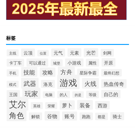
标签
元素
光芒
云顶
元气
剑网
主线
位置
开原
可以通过
小游戏
卡丁车
属性
城堡
方舟
技能
攻略
星际争霸
最终幻想
手机
游戏
武器
火线
热血传奇
洛克
模式
玩家
自己的
王国
的人
等级
电脑
的是
艾尔
装备
萝卜
西游
英雄
荣耀
角色
谷物
账号
骑士
解锁
跑跑
都是