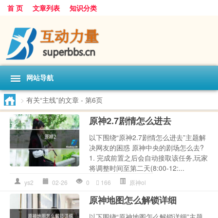
首 页
文章列表
知识分类
网站导航
>
有关“主线”的文章
- 第6页
原神2.7剧情怎么进去
以下围绕“原神2.7剧情怎么进去”主题解
决网友的困惑 原神中央的剧场怎么去?
1. 完成前置之后会自动接取该任务,玩家
将调整时间至第二天(8:00-12:...
ys2
02-26
0
166
原神ol
原神地图怎么解锁详细
以下围绕“原神地图怎么解锁详细”主题