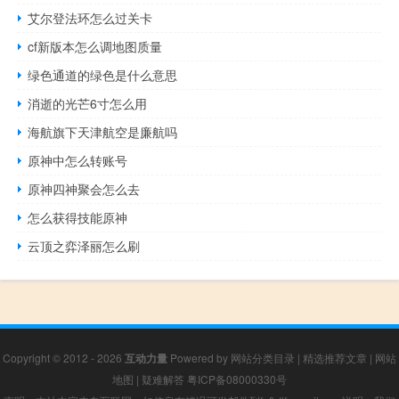
艾尔登法环怎么过关卡
cf新版本怎么调地图质量
绿色通道的绿色是什么意思
消逝的光芒6寸怎么用
海航旗下天津航空是廉航吗
原神中怎么转账号
原神四神聚会怎么去
怎么获得技能原神
云顶之弈泽丽怎么刷
Copyright © 2012 - 2026
互动力量
Powered by
网站分类目录
|
精选推荐文章
|
网站
地图
|
疑难解答
粤ICP备08000330号