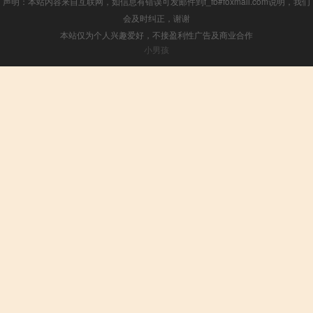
声明：本站内容来自互联网，如信息有错误可发邮件到f_fb#foxmail.com说明，我们
会及时纠正，谢谢
本站仅为个人兴趣爱好，不接盈利性广告及商业合作
小男孩