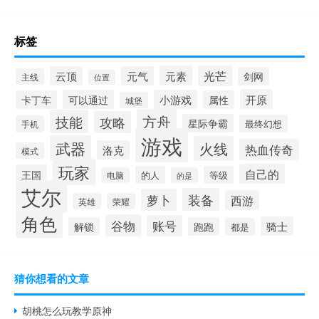
标签
元素
光芒
云顶
元气
剑网
主线
位置
开原
可以通过
小游戏
卡丁车
属性
城堡
方舟
技能
攻略
星际争霸
最终幻想
手机
游戏
武器
火线
热血传奇
洛克
模式
玩家
自己的
王国
的人
等级
电脑
的是
艾尔
装备
萝卜
西游
英雄
荣耀
角色
谷物
账号
骑士
解锁
跑跑
都是
猜你想看的文章
胡桃怎么玩教学原神