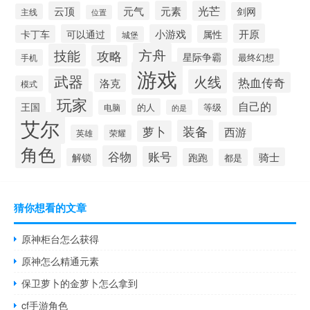
元素
光芒
云顶
元气
剑网
主线
位置
开原
可以通过
小游戏
卡丁车
属性
城堡
方舟
技能
攻略
星际争霸
最终幻想
手机
游戏
武器
火线
热血传奇
洛克
模式
玩家
自己的
王国
的人
等级
电脑
的是
艾尔
装备
萝卜
西游
英雄
荣耀
角色
谷物
账号
骑士
解锁
跑跑
都是
猜你想看的文章
原神柜台怎么获得
原神怎么精通元素
保卫萝卜的金萝卜怎么拿到
cf手游角色