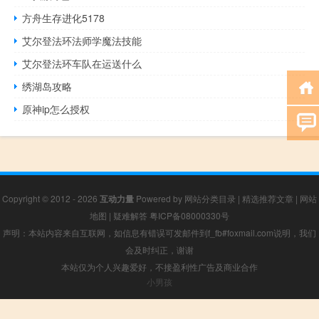
方舟生存进化5178
艾尔登法环法师学魔法技能
艾尔登法环车队在运送什么
绣湖岛攻略
原神ip怎么授权
Copyright © 2012 - 2026
互动力量
Powered by
网站分类目录
|
精选推荐文章
|
网站
地图
|
疑难解答
粤ICP备08000330号
声明：本站内容来自互联网，如信息有错误可发邮件到f_fb#foxmail.com说明，我们
会及时纠正，谢谢
本站仅为个人兴趣爱好，不接盈利性广告及商业合作
小男孩