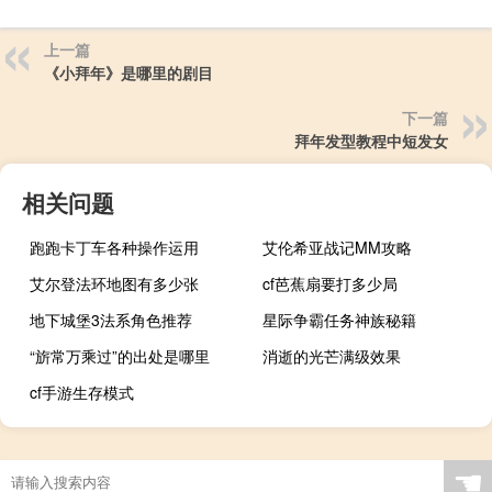
上一篇
《小拜年》是哪里的剧目
下一篇
拜年发型教程中短发女
相关问题
跑跑卡丁车各种操作运用
艾伦希亚战记MM攻略
艾尔登法环地图有多少张
cf芭蕉扇要打多少局
地下城堡3法系角色推荐
星际争霸任务神族秘籍
“旂常万乘过”的出处是哪里
消逝的光芒满级效果
cf手游生存模式
☚