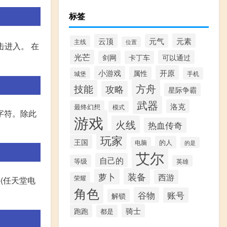
标签
元素
云顶
元气
主线
位置
击进入。 在
光芒
可以通过
剑网
卡丁车
开原
小游戏
属性
城堡
手机
方舟
技能
攻略
星际争霸
武器
洛克
最终幻想
模式
字符。除此
游戏
火线
热血传奇
玩家
王国
的人
电脑
的是
艾尔
自己的
等级
英雄
装备
萝卜
西游
荣耀
p(任天堂电
角色
谷物
账号
解锁
骑士
跑跑
都是