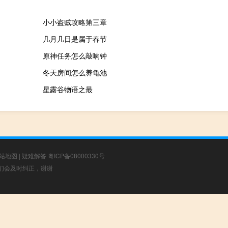
小小盗贼攻略第三章
几月几日是属于春节
原神任务怎么敲响钟
冬天房间怎么养龟池
星露谷物语之最
站地图
|
疑难解答
粤ICP备08000330号
，我们会及时纠正，谢谢