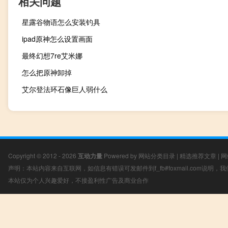
相关问题
星露谷物语怎么安装钓具
ipad原神怎么设置画面
最终幻想7re艾米娜
怎么把原神卸掉
艾尔登法环石像巨人弱什么
Copyright © 2012 - 2026
互动力量
Powered by
网站分类目录
|
精选推荐文章
|
网
声明：本站内容来自互联网，如信息有错误可发邮件到f_fb#foxmail.com说明
本站仅为个人兴趣爱好，不接盈利性广告及商业合作