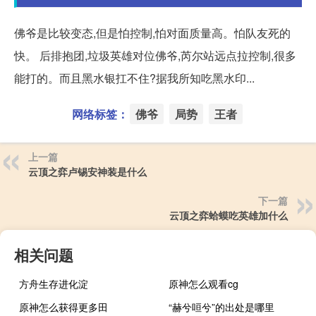
佛爷是比较变态,但是怕控制,怕对面质量高。怕队友死的
快。 后排抱团,垃圾英雄对位佛爷,芮尔站远点拉控制,很多
能打的。而且黑水银扛不住?据我所知吃黑水印...
网络标签：
佛爷
局势
王者
上一篇
云顶之弈卢锡安神装是什么
下一篇
云顶之弈蛤蟆吃英雄加什么
相关问题
方舟生存进化淀
原神怎么观看cg
原神怎么获得更多田
“赫兮咺兮”的出处是哪里