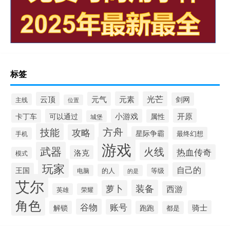
标签
元素
光芒
云顶
元气
剑网
主线
位置
开原
可以通过
小游戏
卡丁车
属性
城堡
方舟
技能
攻略
星际争霸
最终幻想
手机
游戏
武器
火线
热血传奇
洛克
模式
玩家
自己的
王国
的人
等级
电脑
的是
艾尔
装备
萝卜
西游
英雄
荣耀
角色
谷物
账号
骑士
解锁
跑跑
都是