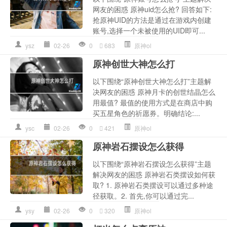
网友的困惑 原神uid怎么抢? 回答如下:
抢原神UID的方法是通过在游戏内创建
账号,选择一个未被使用的UID即可...
ysz
02-26
0
683
原神ol
原神创世大神怎么打
以下围绕“原神创世大神怎么打”主题解
决网友的困惑 原神月卡的创世结晶怎么
用最值? 最值的使用方式是在商店中购
买五星角色的祈愿券。明确结论:...
ysc
02-26
0
421
原神ol
原神岩石摆设怎么获得
以下围绕“原神岩石摆设怎么获得”主题
解决网友的困惑 原神岩石类摆设如何获
取? 1. 原神岩石类摆设可以通过多种途
径获取。2. 首先,你可以通过完...
ysy
02-26
0
320
原神ol