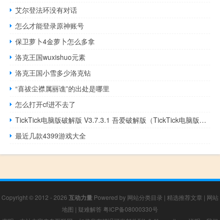
艾尔登法环没有对话
怎么才能登录原神账号
保卫萝卜4金萝卜怎么多拿
洛克王国wuxishuo元素
洛克王国小雪多少洛克钻
“喜祓尘襟属丽谯”的出处是哪里
怎么打开cf进不去了
TickTick电脑版破解版 V3.7.3.1 吾爱破解版（TickTick电脑版破解版 V3.7.3.1 吾爱破解版功能简介）
最近几款4399游戏大全
Copyright © 2012 - 2026
互动力量
Powered by
网站分类目录
|
精选推荐文章
|
网站
地图
|
疑难解答
粤ICP备08000330号