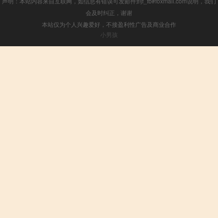
声明：本站内容来自互联网，如信息有错误可发邮件到f_fb#foxmail.com说明，我们
会及时纠正，谢谢
本站仅为个人兴趣爱好，不接盈利性广告及商业合作
小男孩