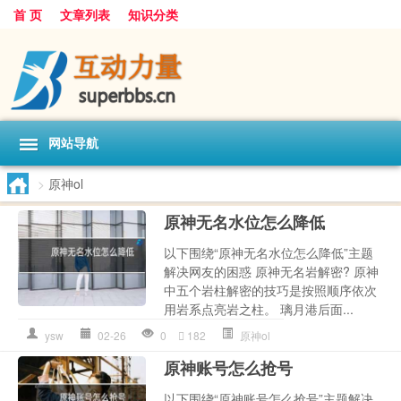
首 页
文章列表
知识分类
网站导航
>
原神ol
原神无名水位怎么降低
以下围绕“原神无名水位怎么降低”主题
解决网友的困惑 原神无名岩解密? 原神
中五个岩柱解密的技巧是按照顺序依次
用岩系点亮岩之柱。 璃月港后面...
ysw
02-26
0
182
原神ol
原神账号怎么抢号
以下围绕“原神账号怎么抢号”主题解决