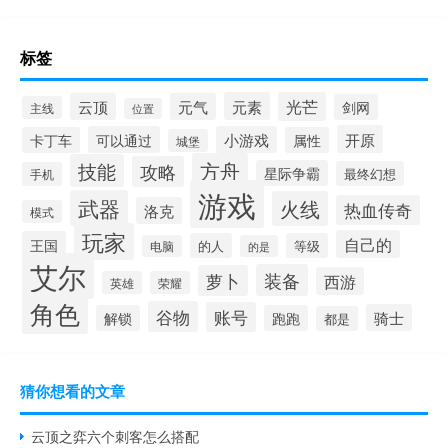
标签
元素
光芒
云顶
元气
剑网
主线
位置
开原
可以通过
小游戏
卡丁车
属性
城堡
方舟
技能
攻略
星际争霸
最终幻想
手机
游戏
武器
火线
热血传奇
洛克
模式
玩家
自己的
王国
的人
等级
电脑
的是
艾尔
装备
萝卜
西游
英雄
荣耀
角色
谷物
账号
骑士
解锁
跑跑
都是
猜你想看的文章
云顶之弈六个刺客怎么搭配