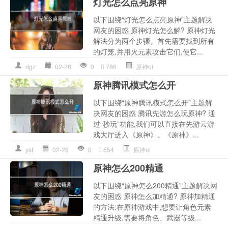
灯光怎么点亮原神
以下围绕“灯光怎么点亮原神”主题解决
网友的困惑 原神灯光怎么解? 原神灯光
解法分为两个步骤。首先需要找到所有
的灯笼,并用火元素攻击它们,使它...
dgz
02-26
0
786
原神ol
原神腾讯模式怎么开
以下围绕“原神腾讯模式怎么开”主题解
决网友的困惑 腾讯先游怎么玩原神? 通
过“秒玩”功能,我们可以直接在先游云游
戏大厅进入《原神》。《原神》...
yst
02-26
0
554
原神ol
原神怎么200精通
以下围绕“原神怎么200精通”主题解决网
友的困惑 原神怎么加精通? 原神加精通
的方法:在原神游戏中,想要让角色元素
精通升级,需要将角色、武器等级...