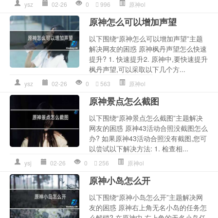
ysz
02-26
0
996
原神ol
原神怎么可以增加声望
以下围绕“原神怎么可以增加声望”主题
解决网友的困惑 原神枫丹声望怎么快速
提升? 1. 快速提升2. 原神中,要快速提升
枫丹声望,可以采取以下几个方...
ysz
02-26
0
563
原神ol
原神景点怎么截图
以下围绕“原神景点怎么截图”主题解决
网友的困惑 原神43活动合照没截图怎么
办? 如果原神43活动合照没有截图,您可
以尝试以下解决方法: 1. 检查相...
ysj
02-26
0
256
原神ol
原神小岛怎么开
以下围绕“原神小岛怎么开”主题解决网
友的困惑 原神右上角无名小岛的任务怎
么解锁? 在原神中,右上角的无名小岛任