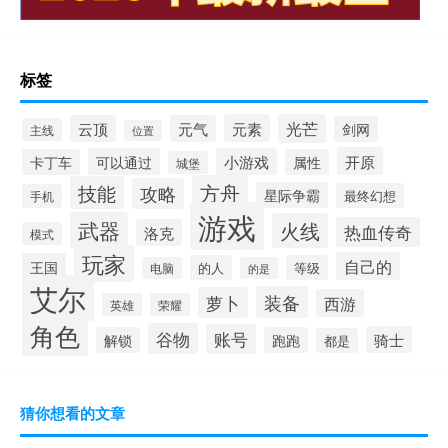
标签
元素
光芒
云顶
元气
剑网
主线
位置
开原
可以通过
小游戏
卡丁车
属性
城堡
方舟
技能
攻略
星际争霸
最终幻想
手机
游戏
武器
火线
热血传奇
洛克
模式
玩家
自己的
王国
的人
等级
电脑
的是
艾尔
装备
萝卜
西游
英雄
荣耀
角色
谷物
账号
骑士
解锁
跑跑
都是
猜你想看的文章