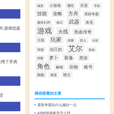
开原
小游戏
属性
城堡
手机
方舟
技能
攻略
星际争霸
武器
洛克
最终幻想
模式
游戏
时,游戏也提
火线
热血传奇
玩家
王国
的人
电脑
的是
艾尔
自己的
等级
英雄
装备
萝卜
西游
荣耀
使用了开房
角色
谷物
账号
解锁
骑士
跑跑
都是
猜你想看的文章
涩
星际争霸玩什么服好一点
4399游戏账号怎么找