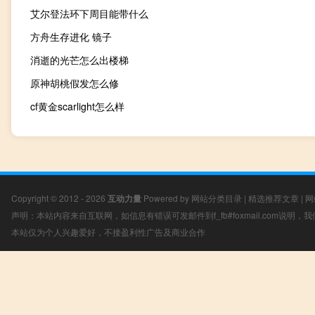
艾尔登法环下周目能带什么
方舟生存进化 镜子
消逝的光芒怎么出楼梯
原神胡桃假发怎么修
cf黄金scarlight怎么样
Copyright © 2012 - 2026
互动力量
Powered by
网站分类目录
|
精选推荐文章
|
网
声明：本站内容来自互联网，如信息有错误可发邮件到f_fb#foxmail.com说明
本站仅为个人兴趣爱好，不接盈利性广告及商业合作