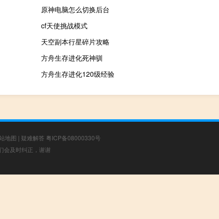
原神电脑怎么切换后台
cf天使挑战模式
天空副本行星碎片攻略
方舟生存进化死神驯
方舟生存进化120级经验
站地图
|
疑难解答
粤ICP备08000330号
，我们会及时纠正，谢谢