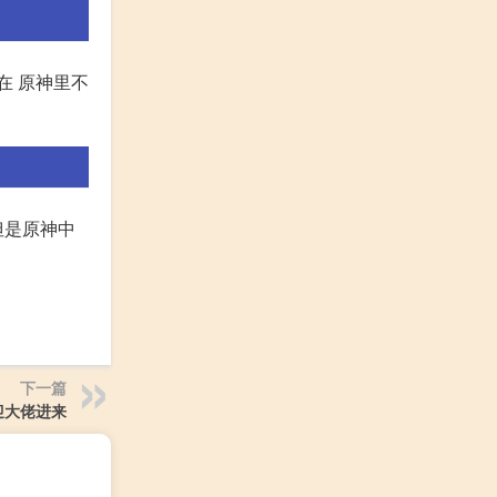
在 原神里不
但是原神中
下一篇
迎大佬进来