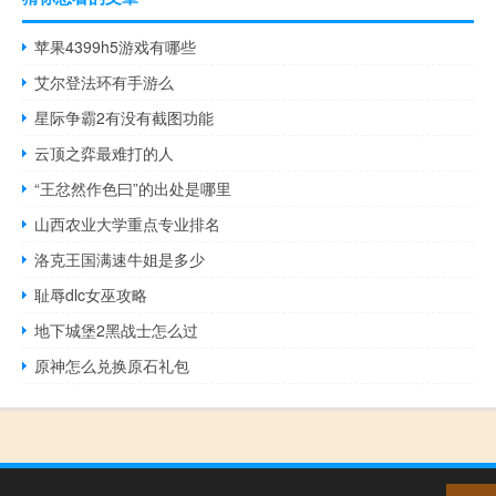
苹果4399h5游戏有哪些
艾尔登法环有手游么
星际争霸2有没有截图功能
云顶之弈最难打的人
“王忿然作色曰”的出处是哪里
山西农业大学重点专业排名
洛克王国满速牛姐是多少
耻辱dlc女巫攻略
地下城堡2黑战士怎么过
原神怎么兑换原石礼包