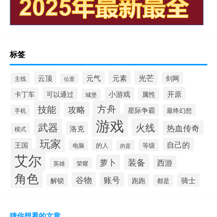
标签
元素
光芒
云顶
元气
剑网
主线
位置
开原
可以通过
小游戏
卡丁车
属性
城堡
方舟
技能
攻略
星际争霸
最终幻想
手机
游戏
武器
火线
热血传奇
洛克
模式
玩家
自己的
王国
的人
等级
电脑
的是
艾尔
装备
萝卜
西游
英雄
荣耀
角色
谷物
账号
骑士
解锁
跑跑
都是
猜你想看的文章