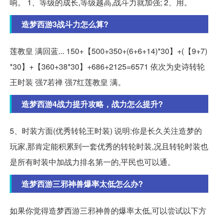
响。 1、等级的成长,等级越高,战斗力就加强; 2、用。
造梦西游3战斗力怎么算?
莲教皇 满回蓝... 150+【500+350+(6+6+14)*30】+(【9+7)
*30】+【360+38*30】+686+2125=6571 依次为史诗转轮
王时装 强7若禅 强7红莲教皇 满。
造梦西游4战力提升攻略，战力怎么提升?
5、时装方面(优秀转轮王时装) 说明:你是长久关注造梦的
玩家,那肯定能积累到一套优秀的转轮时装,况且转轮时装也
是所有时装中加战力排名第一的,平民也可以通。
造梦西游三邪神兽爆率太低怎么办?
如果你觉得造梦西游三邪神兽的爆率太低,可以尝试以下方