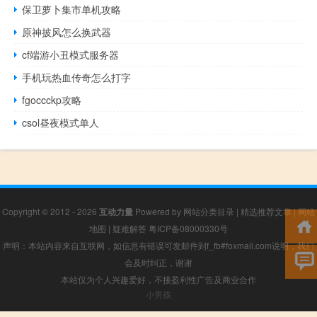
保卫萝卜集市单机攻略
原神披风怎么换武器
cf端游小丑模式服务器
手机玩热血传奇怎么打字
fgoccckp攻略
csol昼夜模式单人
Copyright © 2012 - 2026
互动力量
Powered by
网站分类目录
|
精选推荐文章
|
网站
地图
|
疑难解答
粤ICP备08000330号
声明：本站内容来自互联网，如信息有错误可发邮件到f_fb#foxmail.com说明，我们
会及时纠正，谢谢
本站仅为个人兴趣爱好，不接盈利性广告及商业合作
小男孩