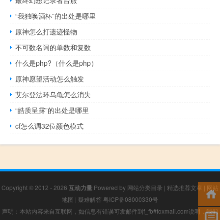
“我独唤酒杯”的出处是哪里
原神怎么打遗迹怪物
不可数名词的单数和复数
什么是php?（什么是php）
原神愿望活动怎么触发
艾尔登法环乌龟怎么消失
“皓质呈露”的出处是哪里
cf怎么调32位颜色模式
Copyright © 2012 - 2026
互动力量
Powered by
网站分类目录
|
精选推荐文章
|
网站
地图
|
疑难解答
粤ICP备08000330号
声明：本站内容来自互联网，如信息有错误可发邮件到f_fb#foxmail.com说明，我们