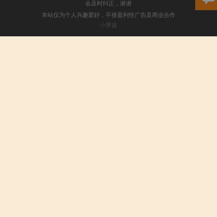
会及时纠正，谢谢
本站仅为个人兴趣爱好，不接盈利性广告及商业合作
小男孩