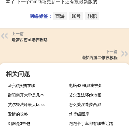
本了 下一个mm商场更新一下还有搜最新版的
网络标签：
西游
账号
转职
上一篇
造梦西游ol培养攻略
下一篇
造梦西游二修改教程
相关问题
cf手游换购在哪
电脑4399游戏被禁
衡阳南开大学是几本
艾尔登法环pk地图
艾尔登法环最大boss
怎么关注造梦西游
爱情的攻略
cf 等级图库
剑网是3书包
跑跑卡丁车都有哪些近路