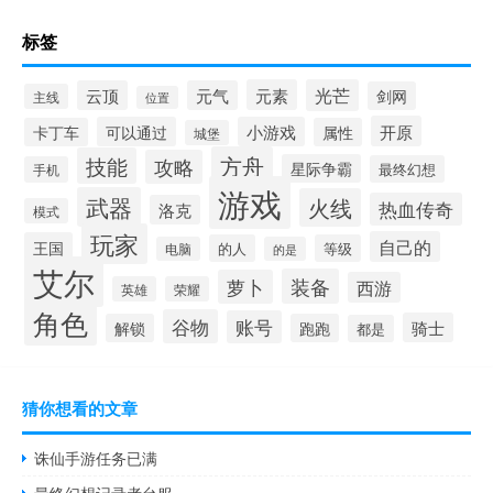
标签
元素
光芒
云顶
元气
剑网
主线
位置
开原
可以通过
小游戏
卡丁车
属性
城堡
方舟
技能
攻略
星际争霸
最终幻想
手机
游戏
武器
火线
热血传奇
洛克
模式
玩家
自己的
王国
的人
等级
电脑
的是
艾尔
装备
萝卜
西游
英雄
荣耀
角色
谷物
账号
骑士
解锁
跑跑
都是
猜你想看的文章
诛仙手游任务已满
最终幻想记录者台服